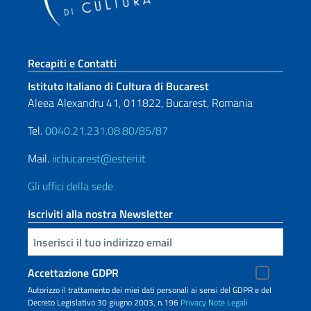
Sezione footer
Recapiti e Contatti
Istituto Italiano di Cultura di Bucarest
Aleea Alexandru 41, 011822, Bucarest, Romania
Tel.
0040.21.231.08.80/85/87
Mail.
iicbucarest@esteri.it
Gli uffici della sede
Iscriviti alla nostra Newsletter
Inserisci la tua email
Accettazione GDPR
Autorizzo il trattamento dei miei dati personali ai sensi del GDPR e del
Decreto Legislativo 30 giugno 2003, n.196
Privacy
Note Legali