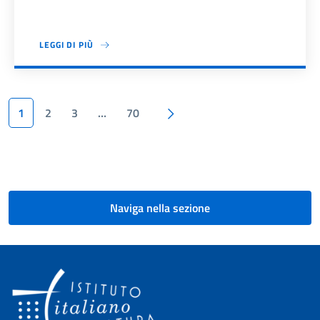
LEGGI DI PIÙ
Paginazione
Pagina successiva
1
2
3
…
70
Naviga nella sezione