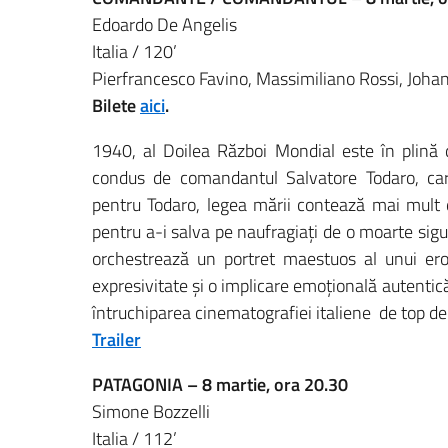
Edoardo De Angelis
Italia / 120’
Pierfrancesco Favino, Massimiliano Rossi, Joh
Bilete
aici
.
1940, al Doilea Război Mondial este în plină 
condus de comandantul Salvatore Todaro, car
pentru Todaro, legea mării contează mai mult d
pentru a-i salva pe naufragiați de o moarte sig
orchestrează un portret maestuos al unui ero
expresivitate și o implicare emoțională autentică
întruchiparea cinematografiei italiene de top de
Trailer
PATAGONIA – 8 martie, ora 20.30
Simone Bozzelli
Italia / 112’