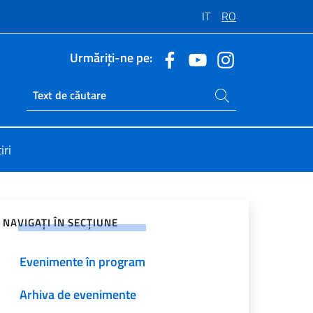
IT
RO
Urmăriți-ne pe:
Caută pe site
Ricerca sito live
iri
jați pe rețelele sociale
NAVIGAȚI ÎN SECȚIUNE
Evenimente în program
Arhiva de evenimente