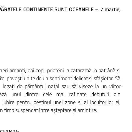
VĂRATELE CONTINENTE SUNT OCEANELE – 7 martie,
eri amanți, doi copii prieteni la cataramă, o bătrână și
 Trei povești unite de un sentiment delicat și sfâșietor. Să
 legați de pământul natal sau să viseze la un viitor
ză unul dintre cele mai rafinate debuturi din
iubire pentru destinul unei zone și al locuitorilor ei,
un timp suspendat între așteptare și amintire.
ra 18.15