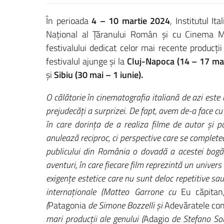
În perioada
4 – 10 martie 2024
, Institutul I
Național al Țăranului Român și cu Cinema Mu
festivalului dedicat celor mai recente producți
festivalul ajunge și la
Cluj-Napoca (14 – 17 mart
și
Sibiu (30 mai – 1 iunie).
O călătorie în cinematografia italiană de azi este 
prejudecăți a surprizei. De fapt, avem de-a face cu
în care dorința de a realiza filme de autor și 
anulează reciproc, ci perspective care se completea
publicului din România o dovadă a acestei bogăți
aventuri, în care fiecare film reprezintă un univers
exigențe estetice care nu sunt deloc repetitive sau
internaționale (Matteo Garrone cu
Eu căpitan
(
Patagonia
de Simone Bozzelli și
Adevăratele co
mari producții ale genului (
Adagio
de Stefano So