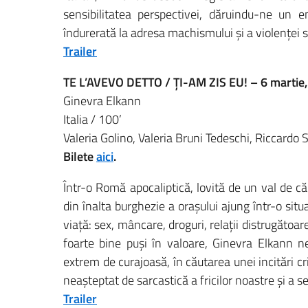
sensibilitatea perspectivei, dăruindu-ne un e
îndurerată la adresa machismului și a violenței s
Trailer
TE L’AVEVO DETTO / ȚI-AM ZIS EU! – 6 martie,
Ginevra Elkann
Italia / 100’
Valeria Golino, Valeria Bruni Tedeschi, Riccardo
Bilete
aici
.
Într-o Romă apocaliptică, lovită de un val de că
din înalta burghezie a orașului ajung într-o situa
viață: sex, mâncare, droguri, relații distrugătoa
foarte bine puși în valoare, Ginevra Elkann n
extrem de curajoasă, în căutarea unei incitări 
neașteptat de sarcastică a fricilor noastre și a 
Trailer