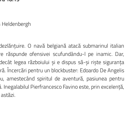
an Heldenbergh
dezlănțuire. O navă belgiană atacă submarinul italian
e răspunde ofensivei scufundându-l pe inamic. Dar,
ecât legea războiului și e dispus să-și riște siguranța
ură. Încercări pentru un blockbuster: Edoardo De Angelis
u, amestecând spiritul de aventură, pasiunea pentru
. Inegalabilul Pierfrancesco Favino este, prin excelență,
 astăzi.