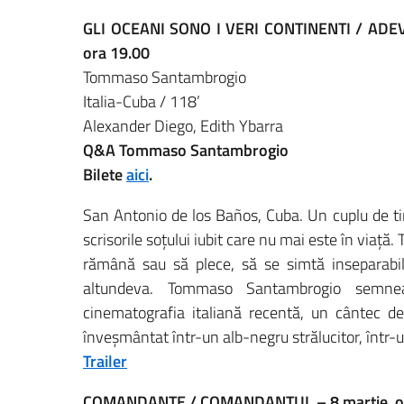
GLI OCEANI SONO I VERI CONTINENTI / ADE
ora 19.00
Tommaso Santambrogio
Italia-Cuba / 118’
Alexander Diego, Edith Ybarra
Q&A Tommaso Santambrogio
Bilete
aici
.
San Antonio de los Baños, Cuba. Un cuplu de tin
scrisorile soțului iubit care nu mai este în viață.
rămână sau să plece, să se simtă inseparabil
altundeva. Tommaso Santambrogio semnea
cinematografia italiană recentă, un cântec de 
înveșmântat într-un alb-negru strălucitor, într-
Trailer
COMANDANTE / COMANDANTUL – 8 martie, o