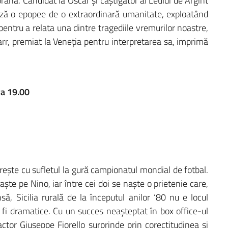
ană. Candidat la Oscar și câștigător al Leului de Argint
ză o epopee de o extraordinară umanitate, exploatând
pentru a relata una dintre tragediile vremurilor noastre,
arr, premiat la Veneția pentru interpretarea sa, imprimă
ra 19.00
ărește cu sufletul la gură campionatul mondial de fotbal.
aște pe Nino, iar între cei doi se naște o prietenie care,
ă, Sicilia rurală de la începutul anilor ‘80 nu e locul
or fi dramatice. Cu un succes neașteptat în box office-ul
 actor Giuseppe Fiorello surprinde prin corectitudinea și