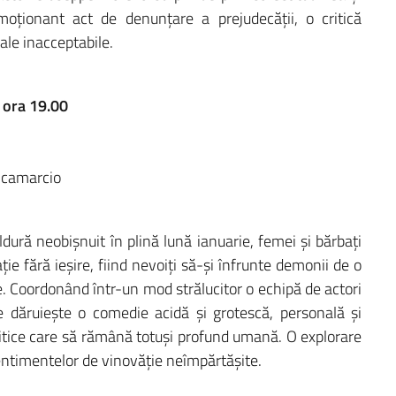
moționant act de denunțare a prejudecății, o critică
ale inacceptabile.
 ora 19.00
 Scamarcio
ldură neobișnuit în plină lună ianuarie, femei și bărbați
ție fără ieșire, fiind nevoiți să-și înfrunte demonii de o
re. Coordonând într-un mod strălucitor o echipă de actori
e dăruiește o comedie acidă și grotescă, personală și
critice care să rămână totuși profund umană. O explorare
sentimentelor de vinovăție neîmpărtășite.