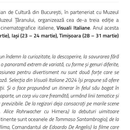
talian de Cultură din București, în parteneriat cu Muzeul
zeul Țăranului, organizează cea de-a treia ediție a
i cinematografice italiene,
Visuali Italiane
. Anul acesta
ie), Iași (23 – 24 martie), Timișoara (28 – 31 martie)
un îndemn la curiozitate, la descoperire, la savurarea fără
 o panoramă extrem de variată, cu forme și genuri diferite,
pasiunea pentru divertisment nu sunt două forțe care se
ză. Selecția din Visuali Italiane 2024 își propune să ofere
i. Și o face propunând un itinerar în felul său bogat în
 aparte, un corp viu care freamătă, urmând linii tematice și
 previzibile. De la regizori deja consacrați pe marile scene
, Alice Rohrwacher cu
Himera
) la debuturi uimitoare
ntinente sunt oceanele
de Tommaso Santambrogio), de la
llima,
Comandantul
de Edoardo De Angelis) la filme care