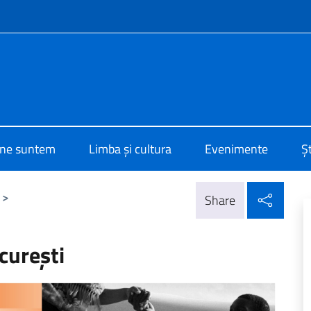
f site
o di Cultura Bucarest
ine suntem
Limba și cultura
Evenimente
Șt
Parta
>
Share
curești