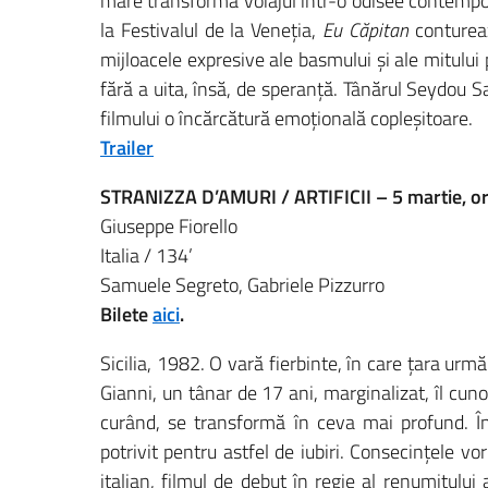
mare transformă voiajul într-o odisee contempor
la Festivalul de la Veneția,
Eu Căpitan
conturea
mijloacele expresive ale basmului și ale mitului 
fără a uita, însă, de speranță. Tânărul Seydou S
filmului o încărcătură emoțională copleșitoare.
Trailer
STRANIZZA D’AMURI / ARTIFICII – 5 martie, o
Giuseppe Fiorello
Italia / 134’
Samuele Segreto, Gabriele Pizzurro
Bilete
aici
.
Sicilia, 1982. O vară fierbinte, în care țara urm
Gianni, un tânar de 17 ani, marginalizat, îl cuno
curând, se transformă în ceva mai profund. Îns
potrivit pentru astfel de iubiri. Consecințele v
italian, filmul de debut în regie al renumitului