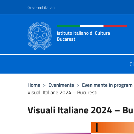
Treci la conținut
Guvernul italian
Header, social and menu o
Istituto Italiano di Cultura
Bucarest
Il sito ufficiale dell'Istituto Italian
C
Home
>
Evenimente
>
Evenimente în program
Visuali Italiane 2024 – București
Visuali Italiane 2024 – Bu