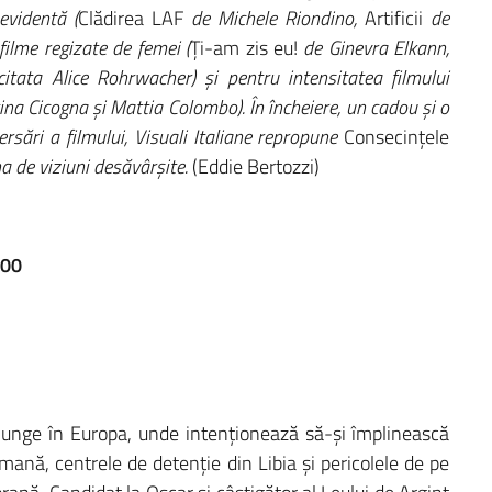
evidentă (
Clădirea LAF
de Michele Riondino,
Artificii
de
filme regizate de femei (
Ți-am zis eu!
de Ginevra Elkann,
ata Alice Rohrwacher) și pentru intensitatea filmului
ina Cicogna și Mattia Colombo). În încheiere, un cadou și o
ersări a filmului, Visuali Italiane repropune
Consecințele
na de viziuni desăvârșite.
(Eddie Bertozzi)
.00
unge în Europa, unde intenționează să-și împlinească
umană, centrele de detenție din Libia și pericolele de pe