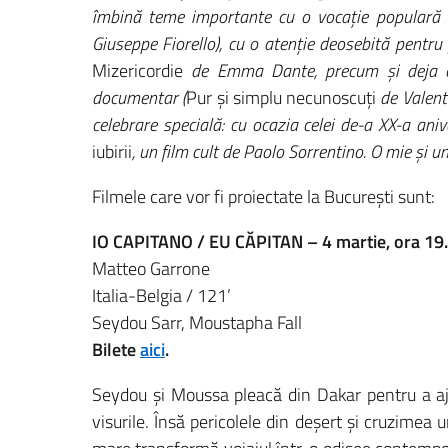
îmbină teme importante cu o vocație populară 
Giuseppe Fiorello), cu o atenție deosebită pentru 
Mizericordie
de Emma Dante, precum și deja cit
documentar (
Pur și simplu necunoscuți
de Valent
celebrare specială: cu ocazia celei de-a XX-a aniv
iubirii
, un film cult de Paolo Sorrentino. O mie și u
Filmele care vor fi proiectate la București sunt:
IO CAPITANO / EU CĂPITAN – 4 martie, ora 19
Matteo Garrone
Italia-Belgia / 121’
Seydou Sarr, Moustapha Fall
Bilete
aici
.
Seydou și Moussa pleacă din Dakar pentru a aj
visurile. Însă pericolele din deșert și cruzimea 