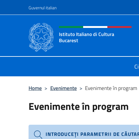
Treci la conținut
Guvernul italian
Header, social and menu o
Istituto Italiano di Cultura
Bucarest
Il sito ufficiale dell'Istituto Italian
C
Home
>
Evenimente
>
Evenimente în program
Evenimente în program
INTRODUCEȚI PARAMETRII DE CĂUTA