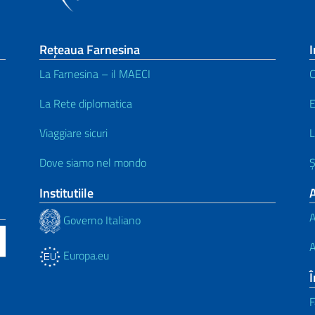
Rețeaua Farnesina
I
La Farnesina – il MAECI
C
La Rete diplomatica
Viaggiare sicuri
L
Dove siamo nel mondo
Ș
Institutiile
A
Governo Italiano
A
Europa.eu
Î
F