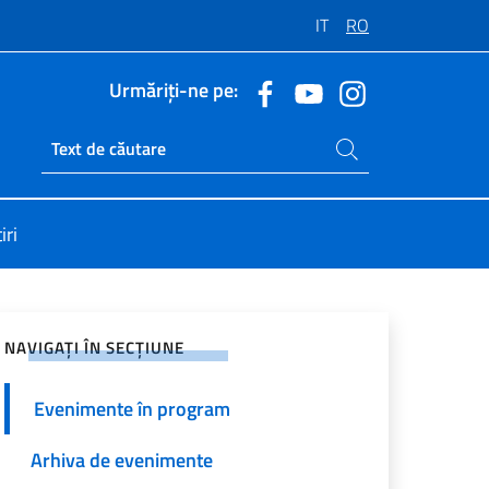
IT
RO
Urmăriți-ne pe:
Caută pe site
Ricerca sito live
iri
jați pe rețelele sociale
NAVIGAȚI ÎN SECȚIUNE
Evenimente în program
Arhiva de evenimente