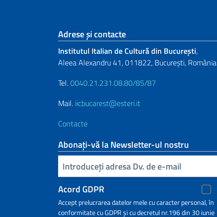
Footer section
Adrese și contacte
Institutul Italian de Cultură din București
,
Aleea Alexandru 41, 011822, București, România
Tel.
0040.21.231.08.80/85/87
Mail.
iicbucarest@esteri.it
Contacte
Abonați-vă la Newsletter-ul nostru
Inserisci la tua email
Acord GDPR
Accept prelucrarea datelor mele cu caracter personal, în
conformitate cu GDPR și cu decretul nr.196 din 30 iunie