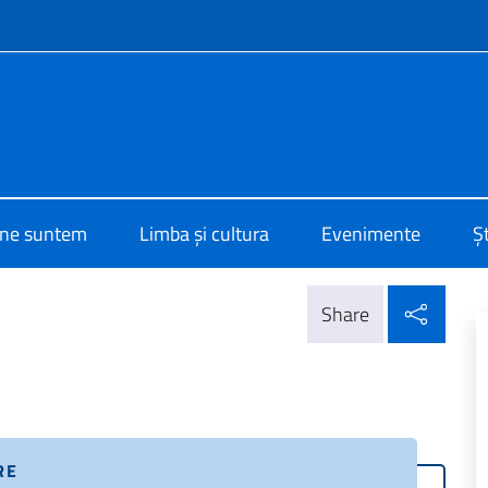
f site
o di Cultura Bucarest
ine suntem
Limba și cultura
Evenimente
Șt
Parta
Share
RE