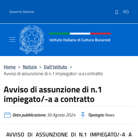
Salta al contenuto
IT
RO
Governo Italiano
Intestazione sito, social e menù
Istituto Italiano di Cultura Bucarest
Il sito ufficiale dell'Istituto Italiano di Cult
Home
>
Notizie
>
Dall’Istituto
>
Avviso di assunzione di n.1 impiegato/-a a contratto
Avviso di assunzione di n.1
impiegato/-a a contratto
Data pubblicazione:
30 Agosto 2024
Tipologia:
News
AVVISO DI ASSUNZIONE DI N.1 IMPIEGATO/-A A