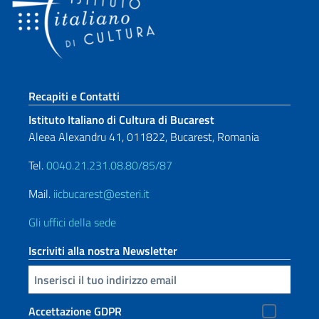
Sezione footer
Recapiti e Contatti
Istituto Italiano di Cultura di Bucarest
Aleea Alexandru 41, 011822, Bucarest, Romania
Tel.
0040.21.231.08.80/85/87
Mail.
iicbucarest@esteri.it
Gli uffici della sede
Iscriviti alla nostra Newsletter
Inserisci la tua email
Accettazione GDPR