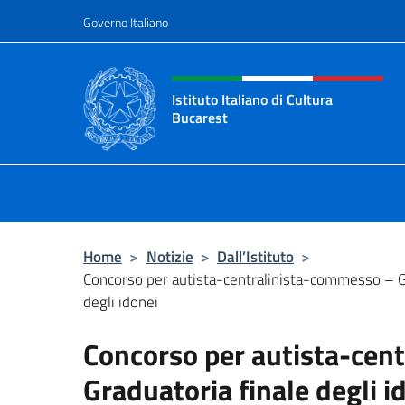
Salta al contenuto
Governo Italiano
Intestazione sito, social 
Istituto Italiano di Cultura
Bucarest
Il sito ufficiale dell'Istituto Italian
Home
>
Notizie
>
Dall’Istituto
>
Concorso per autista-centralinista-commesso – G
degli idonei
Concorso per autista-cen
Graduatoria finale degli i