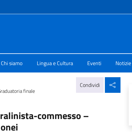
e menù
o di Cultura Bucarest
Chi siamo
Lingua e Cultura
Eventi
Notizie
Condi
Condividi
raduatoria finale
tralinista-commesso –
donei