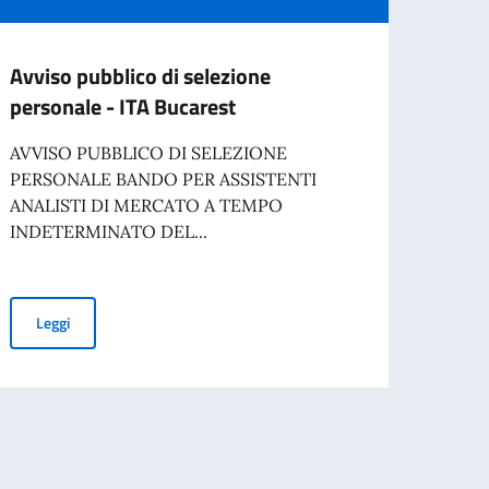
Avviso pubblico di selezione
“Glob
personale - ITA Bucarest
Man
AVVISO PUBBLICO DI SELEZIONE
L’Acca
PERSONALE BANDO PER ASSISTENTI
Spetta
ANALISTI DI MERCATO A TEMPO
collab
INDETERMINATO DEL...
Leg
Avviso pubblico di selezione personale - ITA Bucarest
Leggi