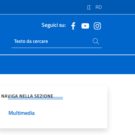
IT
RO
Seguici su:
Cerca nel sito
Ricerca sito live
vidi sui Social Network
NAVIGA NELLA SEZIONE
Multimedia