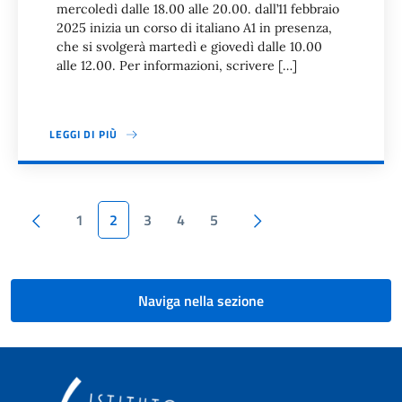
mercoledì dalle 18.00 alle 20.00. dall’11 febbraio
2025 inizia un corso di italiano A1 in presenza,
che si svolgerà martedì e giovedì dalle 10.00
alle 12.00. Per informazioni, scrivere […]
LEGGI DI PIÙ
Paginazione
Pagina precedente
Pagina successiva
1
2
3
4
5
Naviga nella sezione