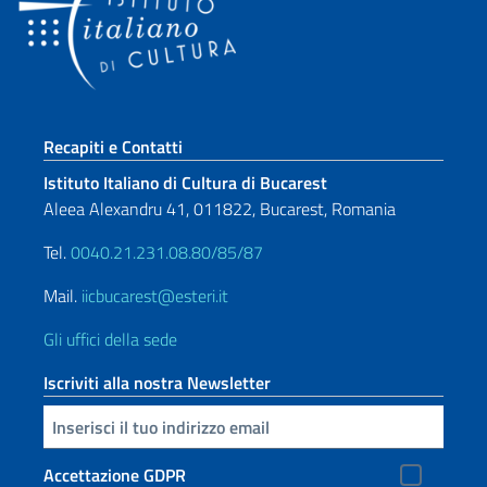
Sezione footer
Recapiti e Contatti
Istituto Italiano di Cultura di Bucarest
Aleea Alexandru 41, 011822, Bucarest, Romania
Tel.
0040.21.231.08.80/85/87
Mail.
iicbucarest@esteri.it
Gli uffici della sede
Iscriviti alla nostra Newsletter
Inserisci la tua email
Accettazione GDPR